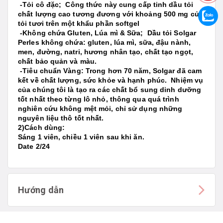
-Tỏi cô đặc; Công thức này cung cấp tinh dầu tỏi
chất lượng cao tương đương với khoảng 500 mg củ
tỏi tươi trên một khẩu phần softgel
-Không chứa Gluten, Lúa mì & Sữa; Dầu tỏi Solgar
Perles không chứa: gluten, lúa mì, sữa, đậu nành,
men, đường, natri, hương nhân tạo, chất tạo ngọt,
chất bảo quản và màu.
-Tiêu chuẩn Vàng: Trong hơn 70 năm, Solgar đã cam
kết về chất lượng, sức khỏe và hạnh phúc. Nhiệm vụ
của chúng tôi là tạo ra các chất bổ sung dinh dưỡng
tốt nhất theo từng lô nhỏ, thông qua quá trình
nghiên cứu không mệt mỏi, chỉ sử dụng những
nguyên liệu thô tốt nhất.
2)Cách dùng:
Sáng 1 viên, chiều 1 viên sau khi ăn.
Date 2/24
Hướng dẫn