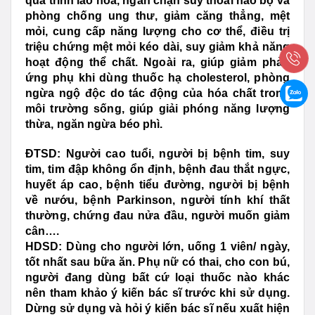
quá trình lão hóa, ngăn chận suy thoái não bộ và
phòng chống ung thư, giảm căng thẳng, mệt
mỏi, cung cấp năng lượng cho cơ thể, điều trị
triệu chứng mệt mỏi kéo dài, suy giảm khả năng
hoạt động thể chất. Ngoài ra, giúp giảm phản
ứng phụ khi dùng thuốc hạ cholesterol, phòng
ngừa ngộ độc do tác động của hóa chất trong
môi trường sống, giúp giải phóng năng lượng
thừa, ngăn ngừa béo phì.
ĐTSD:
Người cao tuổi, người bị bệnh tim, suy
tim, tim đập không ổn định, bệnh đau thắt ngực,
huyết áp cao, bệnh tiểu đường, người bị bệnh
về nướu, bệnh Parkinson, người tính khí thất
thường, chứng đau nửa đầu, người muốn giảm
cân….
HDSD:
Dùng cho người lớn, uống 1 viên/ ngày,
tốt nhất sau bữa ăn. Phụ nữ có thai, cho con bú,
người đang dùng bất cứ loại thuốc nào khác
nên tham khảo ý kiến bác sĩ trước khi sử dụng.
Dừng sử dụng và hỏi ý kiến bác sĩ nếu xuất hiện