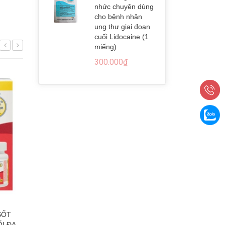
nhức chuyên dùng
cho bệnh nhân
ung thư giai đoạn
cuối Lidocaine (1
miếng)
300.000₫
SỐT
Kem trị trĩ Equate Hemorrhoid Relief
Thuốc giảm đa
I ĐA
Cream với 5% Lidocaine, giảm đau
thể, cơ bắp và