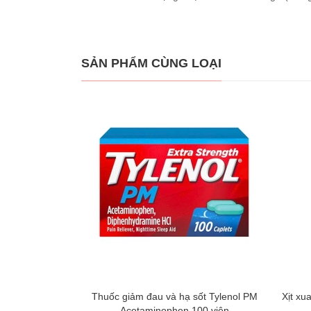
SẢN PHẨM CÙNG LOẠI
Thuốc giảm đau và hạ sốt Tylenol PM
Xịt xu
Acetaminophen 100 viên