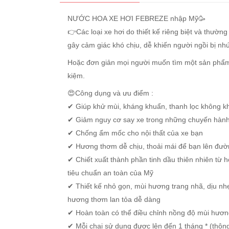
NƯỚC HOA XE HƠI FEBREZE nhập Mỹ🥳
👉Các loại xe hơi do thiết kế riêng biệt và thườ
gây cảm giác khó chịu, dễ khiến người ngồi bị nhứ
Hoặc đơn giản mọi người muốn tìm một sản phẩm g
kiệm.
😍Công dụng và ưu điểm :
✔ Giúp khử mùi, kháng khuẩn, thanh lọc không khí,
✔ Giảm nguy cơ say xe trong những chuyến hành 
✔ Chống ẩm mốc cho nội thất của xe bạn
✔ Hương thơm dễ chịu, thoải mái để bạn lên đường
✔ Chiết xuất thành phần tinh dầu thiên nhiên từ 
tiêu chuẩn an toàn của Mỹ
✔ Thiết kế nhỏ gọn, mùi hương trang nhã, dịu nh
hương thơm lan tỏa dễ dàng
✔ Hoàn toàn có thể điều chỉnh nồng độ mùi hương
✔ Mỗi chai sử dụng được lên đến 1 tháng * (thông t