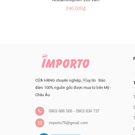
390.000₫
CỬA HÀNG chuyên nghiệp, uy tín · Bảo
đảm 100% nguồn gốc được mua từ bên Mỹ -
Châu Âu
T
S
0903 686 506 - 0903 834 737
T
importo76@gmail.com
L