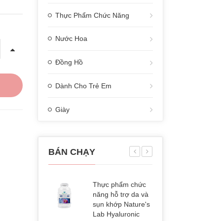
Thực Phẩm Chức Năng
Nước Hoa
Đồng Hồ
Dành Cho Trẻ Em
Giày
BÁN CHẠY
Thực phẩm chức
Thực p
năng hỗ trợ da và
năng d
sụn khớp Nature's
Kirklan
Lab Hyaluronic
Alaskan