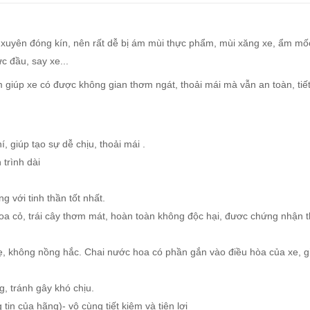
ng xuyên đóng kín, nên rất dễ bị ám mùi thực phẩm, mùi xăng xe, ẩm mố
c đầu, say xe...
iúp xe có được không gian thơm ngát, thoải mái mà vẫn an toàn, tiế
 giúp tạo sự dễ chịu, thoải mái .
trình dài
 với tinh thần tốt nhất.
hoa cỏ, trái cây thơm mát, hoàn toàn không độc hại, đươc chứng nhận 
ẹ, không nồng hắc. Chai nước hoa có phần gắn vào điều hòa của xe, g
, tránh gây khó chịu.
in của hãng)- vô cùng tiết kiệm và tiện lợi