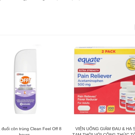
a đuổi côn trùng Clean Feel Off 8
VIÊN UỐNG GIẢM ĐAU & HẠ 
hours
TẠM THỜI VỚI CÔNG THỨC TỐ