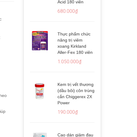
Acid 180 viên
1400mg
680.000₫
680.0
c
Thực phẩm chức
t
năng trị viêm
xoang Kirkland
Aller-Fex 180 viên
1.050.000₫
Kem trị vết thương
(dầu bôi) côn trùng
theo
cắn Chiggerex 2X
Power
iúp
190.000₫
Cao dán giảm đau