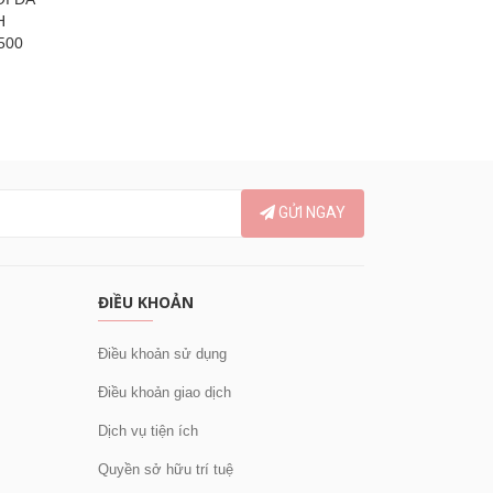
H
mạnh
6
500
390.000₫
GỬI NGAY
ĐIỀU KHOẢN
Điều khoản sử dụng
Điều khoản giao dịch
Dịch vụ tiện ích
Quyền sở hữu trí tuệ