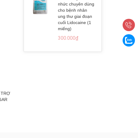
nhức chuyên dùng
cho bệnh nhân
ung thư giai đoạn
cuối Lidocaine (1
miếng)
300.000₫
Ỗ TRỢ
Viên Uống Nhau Thai Cừu Healthy
Viên uống 
GAR
Care Sheep Placenta 5000mg x 100
Puritan's Prid
viên
1000
490.000₫
5