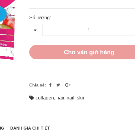
Số lượng:
Cho vào giỏ hàng
Chia sẻ:
collagen
,
hair
,
nail
,
skin
NG
ĐÁNH GIÁ CHI TIẾT