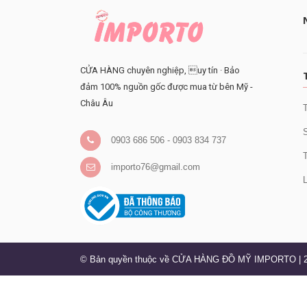
CỬA HÀNG chuyên nghiệp, uy tín · Bảo
đảm 100% nguồn gốc được mua từ bên Mỹ -
Châu Âu
T
S
0903 686 506 - 0903 834 737
T
importo76@gmail.com
L
© Bản quyền thuộc về CỬA HÀNG ĐỒ MỸ IMPORTO
| 