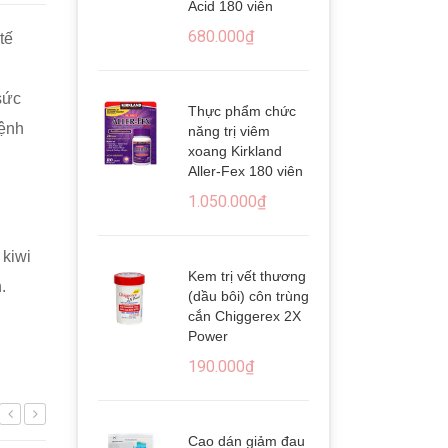
Acid 180 viên
1400mg
680.000₫
680.0
tế
sức
Thực phẩm chức
bệnh
năng trị viêm
xoang Kirkland
Aller-Fex 180 viên
1.050.000₫
 kiwi
Kem trị vết thương
.
(dầu bôi) côn trùng
cắn Chiggerex 2X
Power
190.000₫
Cao dán giảm đau