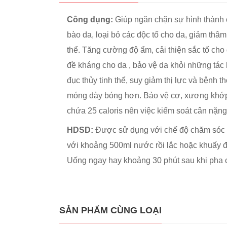
Công dụng:
Giúp ngăn chặn sự hình thành c
bào da, loại bỏ các độc tố cho da, giảm thâm
thể. Tăng cường độ ẩm, cải thiện sắc tố ch
đề kháng cho da , bảo vệ da khỏi những tác
đục thủy tinh thể, suy giảm thị lực và bệnh 
móng dày bóng hơn. Bảo vệ cơ, xương khớp
chứa 25 caloris nên việc kiểm soát cân nặn
HDSD:
Được sử dụng với chế độ chăm sóc d
với khoảng 500ml nước rồi lắc hoặc khuấy 
Uống ngay hay khoảng 30 phút sau khi pha c
SẢN PHẨM CÙNG LOẠI