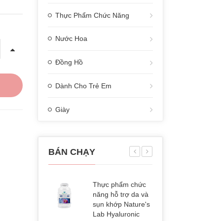
Thực Phẩm Chức Năng
Nước Hoa
Đồng Hồ
Dành Cho Trẻ Em
Giày
BÁN CHẠY
Thực phẩm chức
Thực p
năng hỗ trợ da và
năng d
sụn khớp Nature's
Kirklan
Lab Hyaluronic
Alaskan