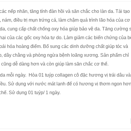
ác nếp nhăn, tăng tính đàn hồi và săn chắc cho làn da. Tái tạo 
, nám, điều trị mụn trứng cá, làm chậm quá trình lão hóa của cơ
o da, cung cấp chất chống oxy hóa giúp bảo vệ da. Tăng cường 
 hại của các gốc oxy hóa tự do. Làm giảm các biến chứng của 
thoái hóa hoàng điểm. Bổ sung các dinh dưỡng chất giúp tóc và
, dây chằng và phòng ngừa bệnh loãng xương. Sản phẩm chỉ
g cũng dễ dàng hơn và còn giúp làm săn chắc cơ thể.
a mỗi ngày. Hòa 01 tuýp collagen cô đặc hương vị trái dâu và
đều. Sử dụng với nước mát lạnh để có hương vị thơm ngon hơn
hế. Sử dụng 01 tuýp/ 1 ngày.