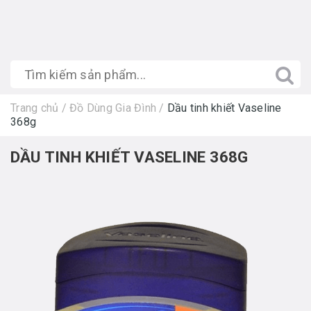
Trang chủ
/
Đồ Dùng Gia Đình
/
Dầu tinh khiết Vaseline
368g
DẦU TINH KHIẾT VASELINE 368G