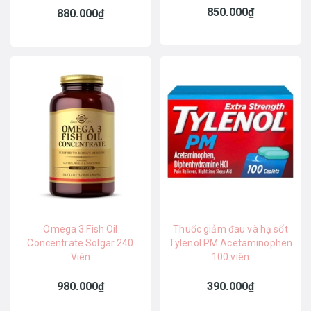
850.000₫
880.000₫
Omega 3 Fish Oil
Thuốc giảm đau và hạ sốt
Concentrate Solgar 240
Tylenol PM Acetaminophen
Viên
100 viên
980.000₫
390.000₫