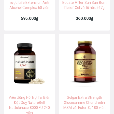
rượu Life Extension Anti
Equate After Sun Sun Burn
Alcohol Complex 60 viên
Relief Gel với lô hội, 567g
595.000₫
360.000₫
Viên Uống Hỗ Trợ Tai Biến
Solgar Extra Strength
Đột Quỵ NatureBell
Glucosamine Chondroitin
Nattokinase 8000 FU 240
MSM với Ester-C, 180 viên
viên