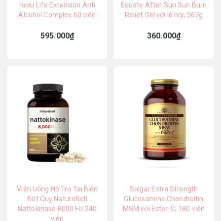
rượu Life Extension Anti
Equate After Sun Sun Burn
Alcohol Complex 60 viên
Relief Gel với lô hội, 567g
595.000₫
360.000₫
Viên Uống Hỗ Trợ Tai Biến
Solgar Extra Strength
Đột Quỵ NatureBell
Glucosamine Chondroitin
Nattokinase 8000 FU 240
MSM với Ester-C, 180 viên
viên