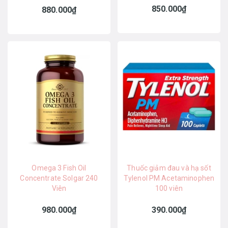
850.000₫
880.000₫
Omega 3 Fish Oil
Thuốc giảm đau và hạ sốt
Concentrate Solgar 240
Tylenol PM Acetaminophen
Viên
100 viên
980.000₫
390.000₫